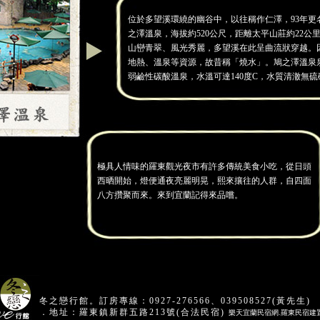
位於多望溪環繞的幽谷中，以往稱作仁澤，93年更
之澤溫泉，海拔約520公尺，距離太平山莊約22公
山巒青翠、風光秀麗，多望溪在此呈曲流狀穿越。
地熱、溫泉等資源，故昔稱「燒水」。鳩之澤溫泉
弱鹼性碳酸溫泉，水溫可達140度C，水質清澈無硫
極具人情味的羅東觀光夜市有許多傳統美食小吃，從日頭
西晒開始，燈便通夜亮麗明晃，熙來攘往的人群，自四面
八方攢聚而來。來到宜蘭記得來品嚐。
冬之戀行館。訂房專線：0927-276566、039508527(黃先生)
．地址：羅東鎮新群五路213號(合法民宿)
樂天
宜蘭民宿
網.
羅東民宿
建