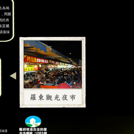
名為鳩
里，周圍
因此有
泉質屬
磺臭味
置維護