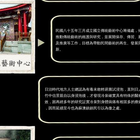
民國八十五年三月成立國立傳統藝術中心籌備處，
推動傳統藝術的維護與研究，並展開保存、傳習、
及推廣等工作，目標為帶動民間藝術的再生、發展
新。
日治時代地方人士總認為有毒未敢輕易嘗試浸泡，直到日
竹中信景親自以身浸泡後，才發現冷泉確實具有特殊的醫
效，困再經多年的研究証實冷泉對身體病痛有相當多的療
，因而延續至今也為蘇澳鎮鎮民引以為傲之處。