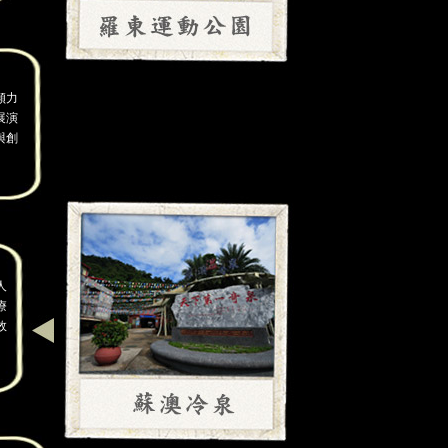
傾力
展演
與創
人
療
效