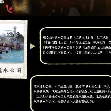
在冬山河親水公園從超大型的龍舟競賽、西式划船
子的休閒知性之旅，都令你流連忘返．暢意而歸。自1
的每年暑假於親水公園舉辦的『宜蘭國際 童玩藝術
自各國的表演團體演出，還有大型的水上活動，千
羅東運動公園，75年建造此園，歷經7年的精心營造，展現
獨特的風貌，成為宜蘭縣全體人民的驕傲，結合運動與休憩
，呈現動與靜機能完整而獨立的羅東運動公園。近期公園內
晚間的水舞表演，更是吸引不少遊客前往欣賞。