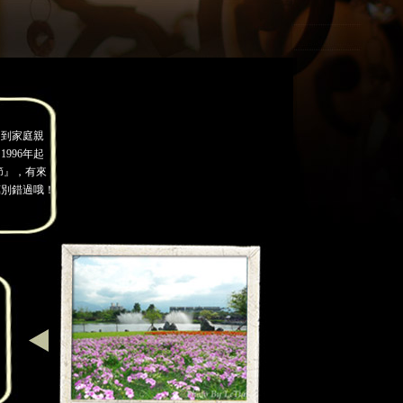
，到家庭親
996年起
節』，有來
萬別錯過哦！